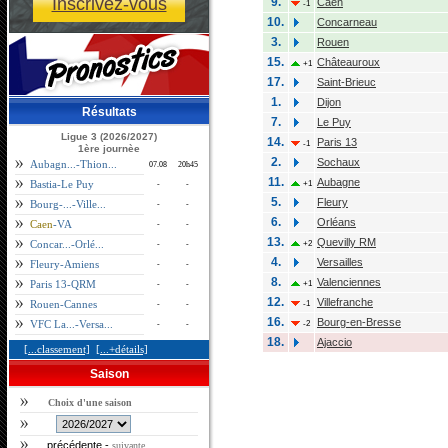
Inscrivez-vous
9.
Caen
-1
10.
Concarneau
3.
Rouen
15.
Châteauroux
+1
17.
Saint-Brieuc
1.
Dijon
Résultats
7.
Le Puy
Ligue 3 (2026/2027)
14.
Paris 13
-1
1ère journèe
2.
Sochaux
Aubagn...-Thion...
07.08
20h45
11.
Aubagne
Bastia-Le Puy
+1
-
-
5.
Fleury
Bourg-...-Ville...
-
-
6.
Orléans
Caen
-VA
-
-
13.
Quevilly RM
Concar...-Orlé...
+2
-
-
4.
Versailles
Fleury-Amiens
-
-
8.
Valenciennes
Paris 13-QRM
+1
-
-
12.
Villefranche
Rouen-Cannes
-1
-
-
16.
Bourg-en-Bresse
VFC La...-Versa...
-2
-
-
18.
Ajaccio
[...classement]
[...+détails]
Saison
Choix d'une saison
précédente
-
suivante