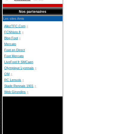
Nos partenaires
Les sites Amis
AllezTFC.Com
+
FCNhisto.fr
+
Blog Foot
+
Mercato
Foot en Direct
Foot Mercato
LiveFoot.fr SMCaen
Olympique Lyonnais
+
OM
+
RC Lensois
+
Stade Rennais 1901
+
Web Girondins
+