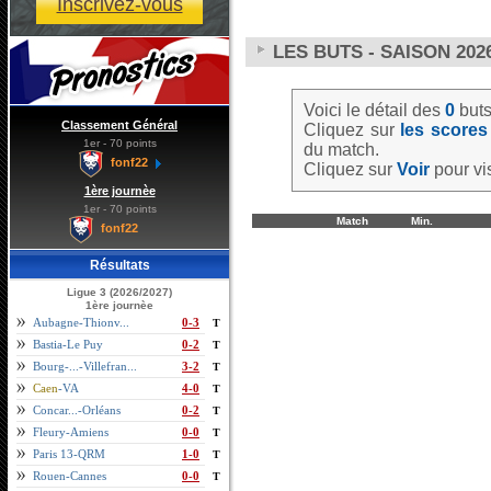
Inscrivez-vous
LES BUTS - SAISON 2026
Voici le détail des
0
buts
Classement Général
Cliquez sur
les scores
1er - 70 points
du match.
fonf22
Cliquez sur
Voir
pour vis
1ère journèe
1er - 70 points
Match
Min.
fonf22
Résultats
Ligue 3 (2026/2027)
1ère journèe
Aubagne-Thionv...
0-3
T
Bastia-Le Puy
0-2
T
Bourg-...-Villefran...
3-2
T
Caen
-VA
4-0
T
Concar...-Orléans
0-2
T
Fleury-Amiens
0-0
T
Paris 13-QRM
1-0
T
Rouen-Cannes
0-0
T