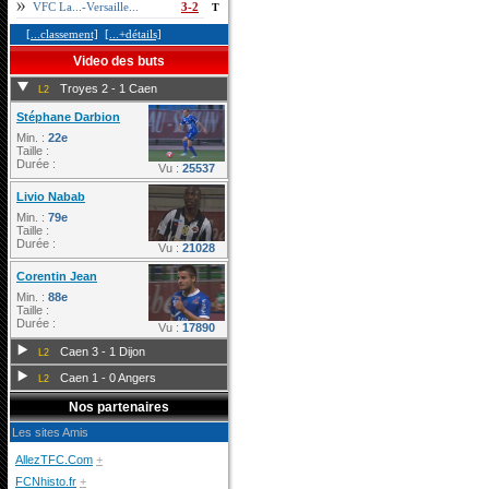
VFC La...-Versaille...
3-2
T
[...classement]
[...+détails]
Video des buts
Troyes 2 - 1 Caen
L2
Stéphane Darbion
Min. :
22e
Taille :
Durée :
Vu :
25537
Livio Nabab
Min. :
79e
Taille :
Durée :
Vu :
21028
Corentin Jean
Min. :
88e
Taille :
Durée :
Vu :
17890
Caen 3 - 1 Dijon
L2
Caen 1 - 0 Angers
L2
Nos partenaires
Les sites Amis
AllezTFC.Com
+
FCNhisto.fr
+