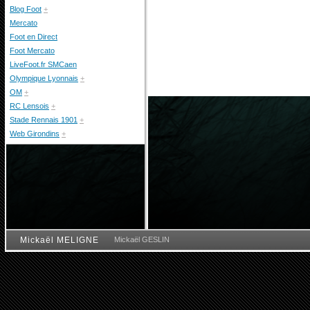
Blog Foot
+
Mercato
Foot en Direct
Foot Mercato
LiveFoot.fr SMCaen
Olympique Lyonnais
+
OM
+
RC Lensois
+
Stade Rennais 1901
+
Web Girondins
+
Mickaël MELIGNE
Mickaël GESLIN