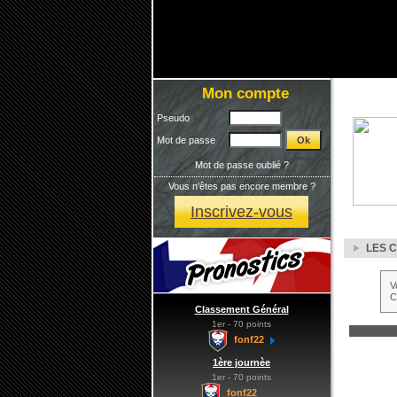
Mon compte
Pseudo
Mot de passe
Mot de passe oublié ?
Vous n'êtes pas encore membre ?
Inscrivez-vous
LES C
V
C
Classement Général
1er - 70 points
fonf22
1ère journèe
1er - 70 points
fonf22