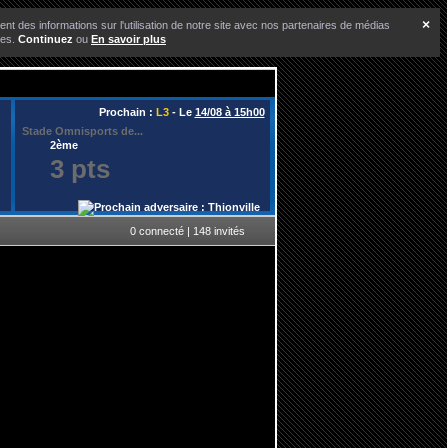
×
nt des informations sur l'utilisation de notre site avec nos partenaires de médias
ces.
Continuez
ou
En savoir plus
Prochain :
L3
- Le
14/08 à 15h00
Stade Omnisports de...
2ème
3 pts
0 connecté | 148 invités