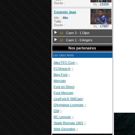
Durée :
Vu :
21025
Corentin Jean
Min. :
88e
Taille :
Durée :
Vu :
17887
Caen 3 - 1 Dijon
L2
Caen 1 - 0 Angers
L2
Nos partenaires
Les sites Amis
AllezTFC.Com
+
FCNhisto.fr
+
Blog Foot
+
Mercato
Foot en Direct
Foot Mercato
LiveFoot.fr SMCaen
Olympique Lyonnais
+
OM
+
RC Lensois
+
Stade Rennais 1901
+
Web Girondins
+