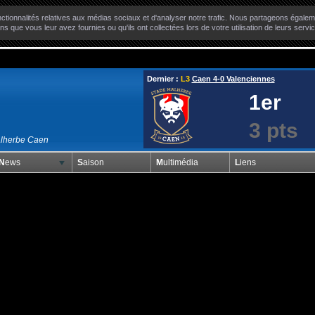
ctionnalités relatives aux médias sociaux et d'analyser notre trafic. Nous partageons égaleme
ns que vous leur avez fournies ou qu'ils ont collectées lors de votre utilisation de leurs servi
Dernier :
L3
Caen 4-0 Valenciennes
1er
3 pts
alherbe Caen
News
Saison
Multimédia
Liens