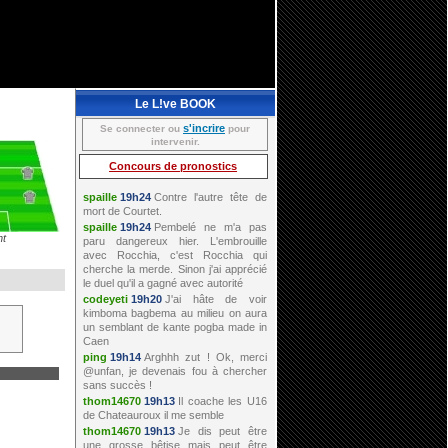
Le L!ve BOOK
s'incrire
Se connecter ou
pour
intervenir.
Concours de pronostics
nt