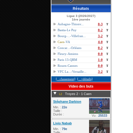
Résultats
Ligue 3 (2026/2027)
1ère journèe
Aubagne-Thionv...
0-3
T
Bastia-Le Puy
0-2
T
Bourg-...-Villefran...
3-2
T
Caen
-VA
4-0
T
Concar...-Orléans
0-2
T
Fleury-Amiens
0-0
T
Paris 13-QRM
1-0
T
Rouen-Cannes
0-0
T
VFC La...-Versaille...
3-2
T
[...classement]
[...+détails]
Video des buts
Troyes 2 - 1 Caen
L2
Stéphane Darbion
Min. :
22e
Taille :
Durée :
Vu :
25533
Livio Nabab
Min. :
79e
Taille :