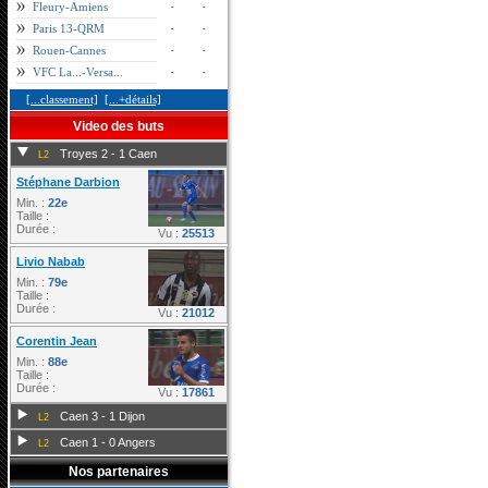
Fleury-Amiens
-
-
Paris 13-QRM
-
-
Rouen-Cannes
-
-
VFC La...-Versa...
-
-
[...classement]
[...+détails]
Video des buts
Troyes 2 - 1 Caen
L2
Stéphane Darbion
Min. :
22e
Taille :
Durée :
Vu :
25513
Livio Nabab
Min. :
79e
Taille :
Durée :
Vu :
21012
Corentin Jean
Min. :
88e
Taille :
Durée :
Vu :
17861
Caen 3 - 1 Dijon
L2
Caen 1 - 0 Angers
L2
Nos partenaires