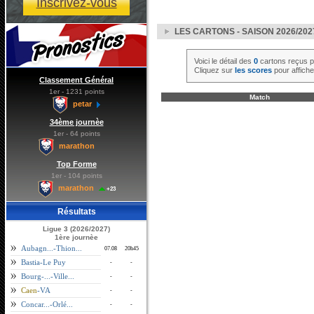
Inscrivez-vous
LES CARTONS - SAISON 2026/202
Voici le détail des
0
cartons reçus 
Cliquez sur
les scores
pour affiche
Classement Général
1er - 1231 points
Match
petar
34ème journèe
1er - 64 points
marathon
Top Forme
1er - 104 points
marathon
+23
Résultats
Ligue 3 (2026/2027)
1ère journèe
Aubagn...-Thion...
07.08
20h45
Bastia-Le Puy
-
-
Bourg-...-Ville...
-
-
Caen
-VA
-
-
Concar...-Orlé...
-
-