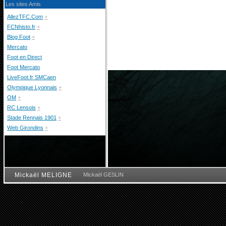
Les sites Amis
AllezTFC.Com
+
FCNhisto.fr
+
Blog Foot
+
Mercato
Foot en Direct
Foot Mercato
LiveFoot.fr SMCaen
Olympique Lyonnais
+
OM
+
RC Lensois
+
Stade Rennais 1901
+
Web Girondins
+
Mickaël MELIGNE
Mickaël GESLIN