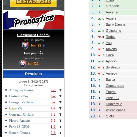
Inscrivez-vous
2.
Grenoble
3.
Auxerre
4.
Angers
+2
5.
Saint-Etienne
6.
Guingamp
+4
Classement Général
7.
Rodez
-3
1er - 70 points
8.
Pau
+3
fonf22
9.
Amiens
-2
1ère journèe
10.
Caen
-2
1er - 70 points
11.
Ajaccio
+2
fonf22
12.
Bordeaux
-3
13.
Annecy
Résultats
-1
14.
Bastia
Ligue 3 (2026/2027)
1ère journèe
15.
Concarneau
Aubagne-Thionv...
0-3
T
16.
Troyes
Bastia-Le Puy
0-2
T
17.
Paris FC
Bourg-...-Villefran...
3-2
T
18.
Dunkerque
Caen
-VA
4-0
T
19.
Valenciennes
Concar...-Orléans
0-2
T
20.
QRM
Fleury-Amiens
0-0
T
Paris 13-QRM
1-0
T
Rouen-Cannes
0-0
T