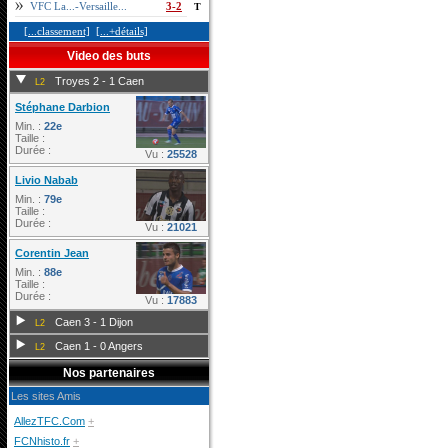
VFC La...-Versaille...
3-2
T
[...classement]
[...+détails]
Video des buts
Troyes 2 - 1 Caen
L2
Stéphane Darbion
Min. :
22e
Taille :
Durée :
Vu :
25528
Livio Nabab
Min. :
79e
Taille :
Durée :
Vu :
21021
Corentin Jean
Min. :
88e
Taille :
Durée :
Vu :
17883
Caen 3 - 1 Dijon
L2
Caen 1 - 0 Angers
L2
Nos partenaires
Les sites Amis
AllezTFC.Com
+
FCNhisto.fr
+