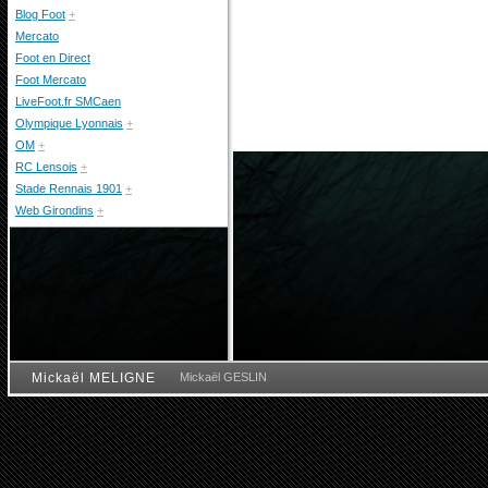
Blog Foot
+
Mercato
Foot en Direct
Foot Mercato
LiveFoot.fr SMCaen
Olympique Lyonnais
+
OM
+
RC Lensois
+
Stade Rennais 1901
+
Web Girondins
+
Mickaël MELIGNE
Mickaël GESLIN