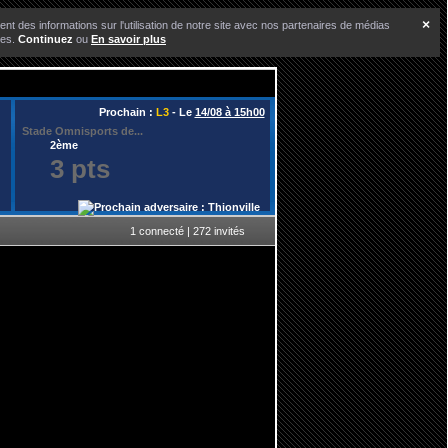
×
nt des informations sur l'utilisation de notre site avec nos partenaires de médias
ces.
Continuez
ou
En savoir plus
Prochain :
L3
- Le
14/08 à 15h00
Stade Omnisports de...
2ème
3 pts
1 connecté | 272 invités