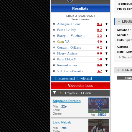
Technique
Résultats
Fin du cont
Ligue 3 (2026/2027)
1ère journèe
LIGUE
Aubagne-Thionv...
0-3
T
Bastia-Le Puy
0-2
T
Matches :
Minutes :
Bourg-...-Villefran...
3-2
T
Buts :
(pen
Caen
-VA
4-0
T
Cartons :
Concar...-Orléans
0-2
T
Note - LeM
Fleury-Amiens
0-0
T
Stats d
Paris 13-QRM
1-0
T
Rouen-Cannes
0-0
T
CARR
VFC La...-Versaille...
3-2
T
Club
[...classement]
[...+détails]
Video des buts
Troyes 2 - 1 Caen
L2
Stéphane Darbion
Min. :
22e
Taille :
Durée :
Vu :
25529
Livio Nabab
Min. :
79e
Taille :