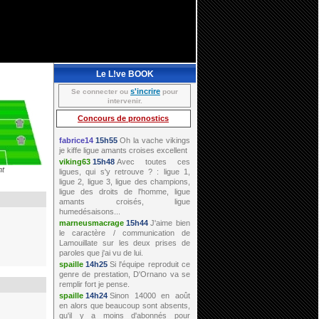
Le L!ve BOOK
s'incrire
Se connecter ou
pour
intervenir.
Concours de pronostics
nt