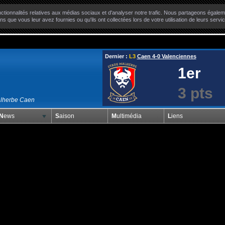
ctionnalités relatives aux médias sociaux et d'analyser notre trafic. Nous partageons égaleme
ns que vous leur avez fournies ou qu'ils ont collectées lors de votre utilisation de leurs servi
Dernier :
L3
Caen 4-0 Valenciennes
1er
3 pts
alherbe Caen
News
Saison
Multimédia
Liens