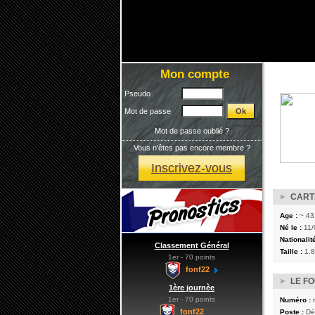
Mon compte
Pseudo
Mot de passe
Mot de passe oublié ?
Vous n'êtes pas encore membre ?
Inscrivez-vous
CARTE
Age :
~ 43
Né le :
11/
Nationalité
Classement Général
Taille :
1.
1er - 70 points
fonf22
LE F
1ère journèe
1er - 70 points
Numéro :
fonf22
Poste :
Dé