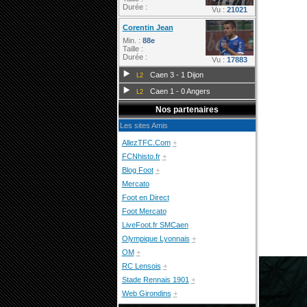
Durée :
Vu :
21021
Corentin Jean
Min. :
88e
Taille :
Durée :
Vu :
17883
Caen 3 - 1 Dijon
L2
Caen 1 - 0 Angers
L2
Nos partenaires
Les sites Amis
AllezTFC.Com
+
FCNhisto.fr
+
Blog Foot
+
Mercato
Foot en Direct
Foot Mercato
LiveFoot.fr SMCaen
Olympique Lyonnais
+
OM
+
RC Lensois
+
Stade Rennais 1901
+
Web Girondins
+