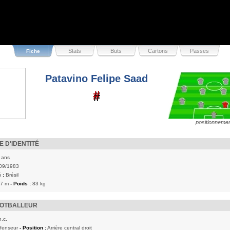
Stats
Buts
Cartons
Passes
Fiche
Patavino Felipe Saad
#
#
positionneme
 D'IDENTITÉ
 ans
09/1983
 :
Brésil
87 m
- Poids :
83 kg
OOTBALLEUR
n.c.
fenseur
- Position :
Arrière central droit