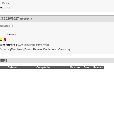
 :
Droitier
rat :
n.c.
 3 2026/2027
(cliquer ici)
(Titulaire : )
. : )
- Passes :
alherbiste.fr :
0.00 (moyenne sur 0 notes)
Matches
Buts
Passes Décisives
Cartons
étaillées
[
|
|
|
]
IÈRE
Saison
Compétition
Matches
Buts
Passes