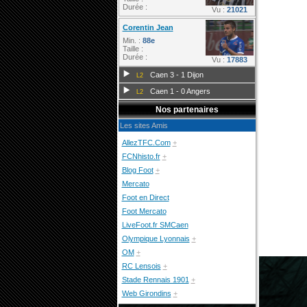
Durée :
Vu :
21021
Corentin Jean
Min. :
88e
Taille :
Durée :
Vu :
17883
Caen 3 - 1 Dijon
L2
Caen 1 - 0 Angers
L2
Nos partenaires
Les sites Amis
AllezTFC.Com
+
FCNhisto.fr
+
Blog Foot
+
Mercato
Foot en Direct
Foot Mercato
LiveFoot.fr SMCaen
Olympique Lyonnais
+
OM
+
RC Lensois
+
Stade Rennais 1901
+
Web Girondins
+