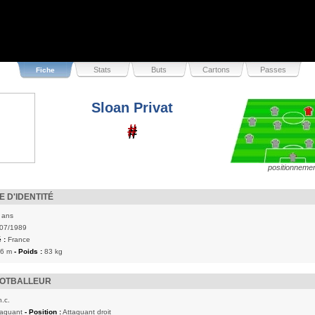
Stats
Buts
Cartons
Passes
Fiche
Sloan Privat
#
#
positionneme
 D'IDENTITÉ
 ans
07/1989
 :
France
86 m
- Poids :
83 kg
OOTBALLEUR
n.c.
taquant
- Position :
Attaquant droit