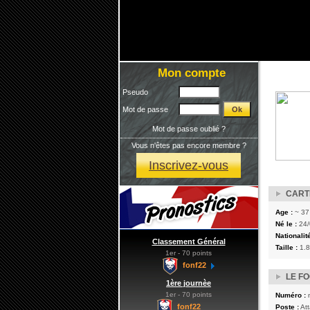
Mon compte
Pseudo
Mot de passe
Mot de passe oublié ?
Vous n'êtes pas encore membre ?
Inscrivez-vous
CARTE
Age :
~ 37
Né le :
24/
Nationalité
Classement Général
Taille :
1.
1er - 70 points
fonf22
LE F
1ère journèe
1er - 70 points
Numéro :
fonf22
Poste :
At