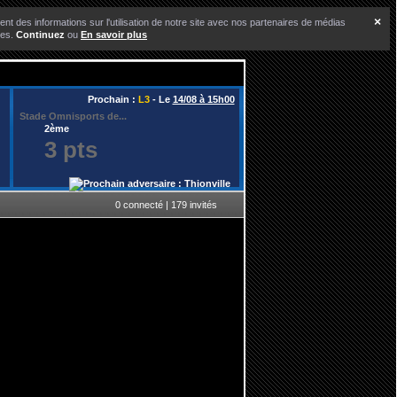
×
nt des informations sur l'utilisation de notre site avec nos partenaires de médias
ces.
Continuez
ou
En savoir plus
Prochain :
L3
- Le
14/08 à 15h00
Stade Omnisports de...
2ème
3 pts
0 connecté | 179 invités