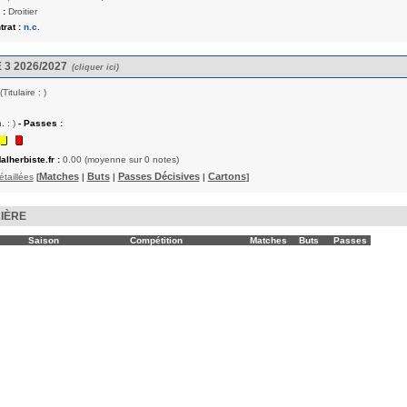
 :
Droitier
rat :
n.c.
 3 2026/2027
(cliquer ici)
(Titulaire : )
. : )
- Passes :
alherbiste.fr :
0.00 (moyenne sur 0 notes)
Matches
Buts
Passes Décisives
Cartons
étaillées
[
|
|
|
]
IÈRE
Saison
Compétition
Matches
Buts
Passes