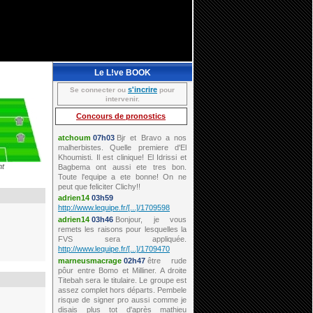
Le L!ve BOOK
s'incrire
Se connecter ou
pour
intervenir.
Concours de pronostics
nt