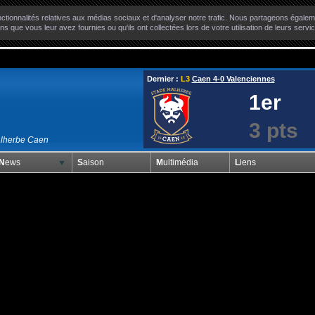
ctionnalités relatives aux médias sociaux et d'analyser notre trafic. Nous partageons égaleme
ns que vous leur avez fournies ou qu'ils ont collectées lors de votre utilisation de leurs servi
Dernier :
L3
Caen 4-0 Valenciennes
1er
3 pts
alherbe Caen
News
Saison
Multimédia
Liens