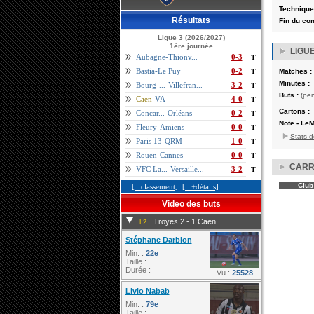
Technique
Résultats
Fin du cont
Ligue 3 (2026/2027)
1ère journèe
LIGUE
Aubagne-Thionv...
0-3
T
Bastia-Le Puy
0-2
T
Matches :
Minutes :
Bourg-...-Villefran...
3-2
T
Buts :
(pen
Caen
-VA
4-0
T
Cartons :
Concar...-Orléans
0-2
T
Note - LeM
Fleury-Amiens
0-0
T
Stats d
Paris 13-QRM
1-0
T
Rouen-Cannes
0-0
T
CARR
VFC La...-Versaille...
3-2
T
Club
[...classement]
[...+détails]
Video des buts
Troyes 2 - 1 Caen
L2
Stéphane Darbion
Min. :
22e
Taille :
Durée :
Vu :
25528
Livio Nabab
Min. :
79e
Taille :