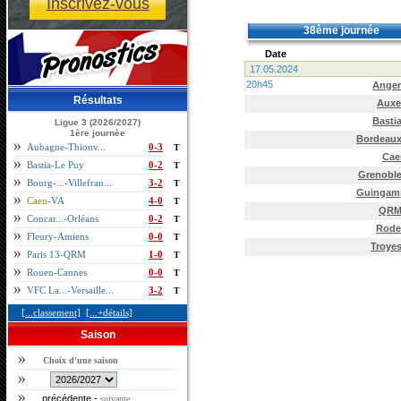
Inscrivez-vous
38ème journée
Date
17.05.2024
20h45
Anger
Résultats
Auxe
Basti
Ligue 3 (2026/2027)
1ère journèe
Bordeau
Aubagne-Thionv...
0-3
T
Cae
Bastia-Le Puy
0-2
T
Grenobl
Bourg-...-Villefran...
3-2
T
Guingam
Caen
-VA
4-0
T
QR
Concar...-Orléans
0-2
T
Rode
Fleury-Amiens
0-0
T
Troye
Paris 13-QRM
1-0
T
Rouen-Cannes
0-0
T
VFC La...-Versaille...
3-2
T
[...classement]
[...+détails]
Saison
Choix d'une saison
précédente
-
suivante