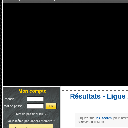
Mon compte
Résultats - Ligue
Pseudo
Mot de passe
Mot de passe oublié ?
Cliquez sur
les scores
pour affic
Vous n'êtes pas encore membre ?
complète
du match.