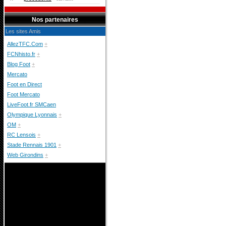
Nos partenaires
Les sites Amis
AllezTFC.Com
+
FCNhisto.fr
+
Blog Foot
+
Mercato
Foot en Direct
Foot Mercato
LiveFoot.fr SMCaen
Olympique Lyonnais
+
OM
+
RC Lensois
+
Stade Rennais 1901
+
Web Girondins
+