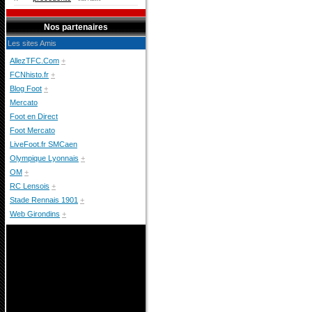
Nos partenaires
Les sites Amis
AllezTFC.Com
+
FCNhisto.fr
+
Blog Foot
+
Mercato
Foot en Direct
Foot Mercato
LiveFoot.fr SMCaen
Olympique Lyonnais
+
OM
+
RC Lensois
+
Stade Rennais 1901
+
Web Girondins
+