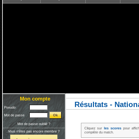
Mon compte
Résultats - Nation
Pseudo
Mot de passe
Mot de passe oublié ?
Cliquez sur
les scores
pour affic
Vous n'êtes pas encore membre ?
complète
du match.