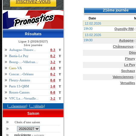
Inscrivez-vous
21ème journèe
Date
12.02.2026
19h30
Quevilly RM
(
Résultats
13.02.2026
19h30
Aubagne
(
Ligue 3 (2026/2027)
1ère journèe
Châteauroux
(
Aubagne-Thionv...
0-3
T
Dijo
Bastia-Le Puy
0-2
T
Fleury
Bourg-...-Villefran...
3-2
T
Le Puy
Caen
-VA
4-0
T
Sochaux
Concar...-Orléans
0-2
T
Valenciennes
(
Fleury-Amiens
0-0
T
Versailles
Paris 13-QRM
1-0
T
Rouen-Cannes
0-0
T
VFC La...-Versaille...
3-2
T
[...classement]
[...+détails]
Saison
Choix d'une saison
précédente
-
suivante