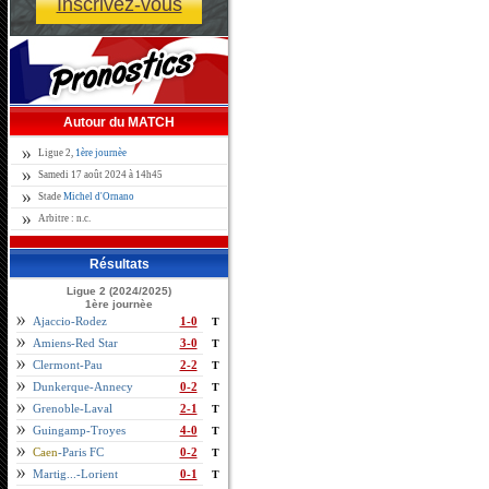
Inscrivez-vous
Autour du MATCH
Ligue 2,
1ère journèe
Samedi 17 août 2024 à 14h45
Stade
Michel d'Ornano
Arbitre : n.c.
Résultats
Ligue 2 (2024/2025)
1ère journèe
Ajaccio-Rodez
1-0
T
Amiens-Red Star
3-0
T
Clermont-Pau
2-2
T
Dunkerque-Annecy
0-2
T
Grenoble-Laval
2-1
T
Guingamp-Troyes
4-0
T
Caen
-Paris FC
0-2
T
Martig...-Lorient
0-1
T