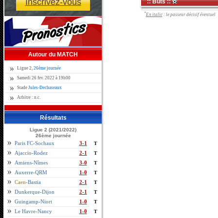
Inscrivez-vous
:: Buts ::
*
En italic
: le passeur décisif éventuel
Autour du MATCH
Ligue 2,
26ème journée
Samedi 26 fev. 2022 à 19h00
Stade
Jules-Dechaseaux
Arbitre : n.c.
Résultats
Ligue 2 (2021/2022)
26ème journée
Paris FC-Sochaux
3-1
T
Ajaccio-Rodez
2-1
T
Amiens-Nîmes
3-0
T
Auxerre-QRM
1-0
T
Caen
-Bastia
2-1
T
Dunkerque-Dijon
2-1
T
Guingamp-Niort
1-0
T
Le Havre-Nancy
1-0
T