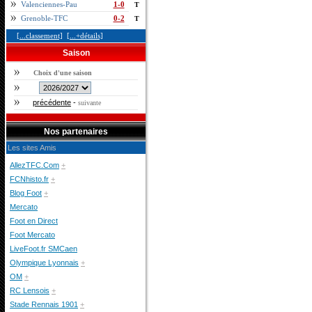
Valenciennes-Pau
1-0
T
Grenoble-TFC
0-2
T
[...classement]
[...+détails]
Saison
Choix d'une saison
précédente
-
suivante
Nos partenaires
Les sites Amis
AllezTFC.Com
+
FCNhisto.fr
+
Blog Foot
+
Mercato
Foot en Direct
Foot Mercato
LiveFoot.fr SMCaen
Olympique Lyonnais
+
OM
+
RC Lensois
+
Stade Rennais 1901
+