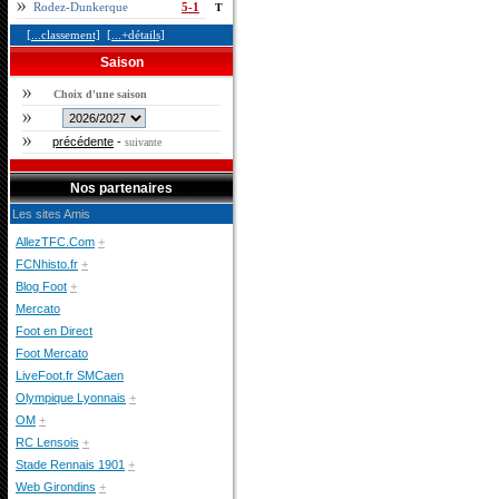
Rodez-Dunkerque
5-1
T
[...classement]
[...+détails]
Saison
Choix d'une saison
précédente
-
suivante
Nos partenaires
Les sites Amis
AllezTFC.Com
+
FCNhisto.fr
+
Blog Foot
+
Mercato
Foot en Direct
Foot Mercato
LiveFoot.fr SMCaen
Olympique Lyonnais
+
OM
+
RC Lensois
+
Stade Rennais 1901
+
Web Girondins
+