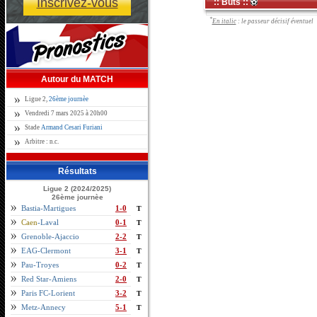
Inscrivez-vous
:: Buts ::
*
En italic
: le passeur décisif éventuel
Autour du MATCH
Ligue 2,
26ème journèe
Vendredi 7 mars 2025 à 20h00
Stade
Armand Cesari Furiani
Arbitre : n.c.
Résultats
Ligue 2 (2024/2025)
26ème journèe
Bastia-Martigues
1-0
T
Caen
-Laval
0-1
T
Grenoble-Ajaccio
2-2
T
EAG-Clermont
3-1
T
Pau-Troyes
0-2
T
Red Star-Amiens
2-0
T
Paris FC-Lorient
3-2
T
Metz-Annecy
5-1
T