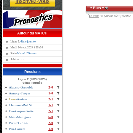
Inscrivez-vous
:: Buts ::
*
En italic
: le passeur décisif éventuel
Autour du MATCH
Ligue 2,
6ème journèe
Mardi 24 sept. 2024 à 20h30
Stade
Michel d'Ornano
Arbitre : n.c.
Résultats
Ligue 2 (2024/2025)
6ème journèe
Ajaccio-Grenoble
2-0
T
Annecy-Troyes
1-0
T
Caen
-Amiens
2-1
T
Clermont-Red St...
1-1
T
Dunkerque-Bastia
2-1
T
Metz-Martigues
6-0
T
Paris FC-EAG
2-0
T
Pau-Lorient
1-0
T