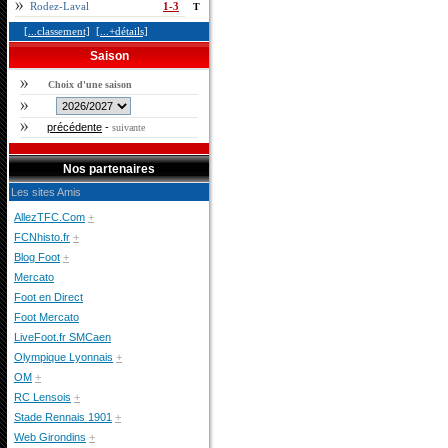
Rodez-Laval
1-3
T
[...classement]
[...+détails]
Saison
Choix d'une saison
précédente
-
suivante
Nos partenaires
Les sites Amis
AllezTFC.Com
+
FCNhisto.fr
+
Blog Foot
+
Mercato
Foot en Direct
Foot Mercato
LiveFoot.fr SMCaen
Olympique Lyonnais
+
OM
+
RC Lensois
+
Stade Rennais 1901
+
Web Girondins
+