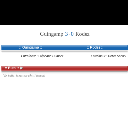
Guingamp
3
0
Rodez
-
:: Guingamp ::
:: Rodez ::
Entraîneur : Stéphane Dumont
Entraîneur : Didier Santini
:: Buts ::
*
En italic
: le passeur décisif éventuel