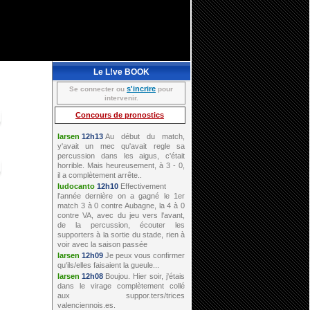
Le L!ve BOOK
s'incrire
Se connecter ou
pour
intervenir.
Concours de pronostics