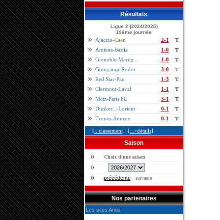
Résultats
Ligue 2 (2024/2025)
19ème journèe
Ajaccio-
Caen
2-1
T
Amiens-Bastia
1-0
T
Grenoble-Martig...
1-0
T
Guingamp-Rodez
3-0
T
Red Star-Pau
1-3
T
Clermont-Laval
1-1
T
Metz-Paris FC
3-1
T
Dunker...-Lorient
0-1
T
Troyes-Annecy
0-1
T
[...classement]
[...+détails]
Saison
Choix d'une saison
précédente
-
suivante
Nos partenaires
Les sites Amis