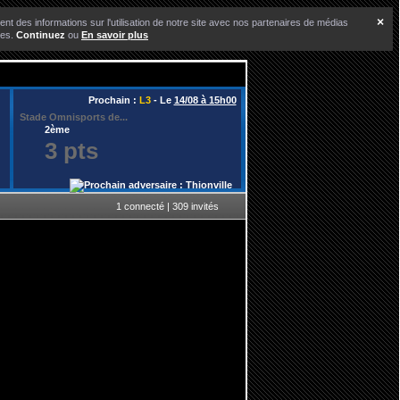
×
nt des informations sur l'utilisation de notre site avec nos partenaires de médias
ces.
Continuez
ou
En savoir plus
Prochain :
L3
- Le
14/08 à 15h00
Stade Omnisports de...
2ème
3 pts
1 connecté | 309 invités