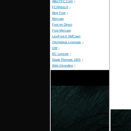
AllezTFC.Com
+
FCNhisto.fr
+
Blog Foot
+
Mercato
Foot en Direct
Foot Mercato
LiveFoot.fr SMCaen
Olympique Lyonnais
+
OM
+
RC Lensois
+
Stade Rennais 1901
+
Web Girondins
+