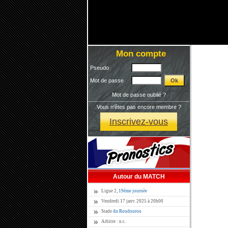
Mon compte
Pseudo
Mot de passe
Mot de passe oublié ?
Vous n'êtes pas encore membre ?
Inscrivez-vous
Autour du MATCH
Ligue 2,
19ème journèe
Vendredi 17 janv. 2025 à 20h00
Stade
du Roudourou
Arbitre : n.c.