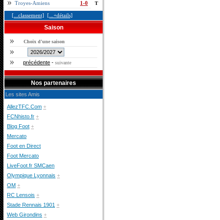
Troyes-Amiens
1-0
T
[...classement]
[...+détails]
Saison
Choix d'une saison
précédente
-
suivante
Nos partenaires
Les sites Amis
AllezTFC.Com
+
FCNhisto.fr
+
Blog Foot
+
Mercato
Foot en Direct
Foot Mercato
LiveFoot.fr SMCaen
Olympique Lyonnais
+
OM
+
RC Lensois
+
Stade Rennais 1901
+
Web Girondins
+