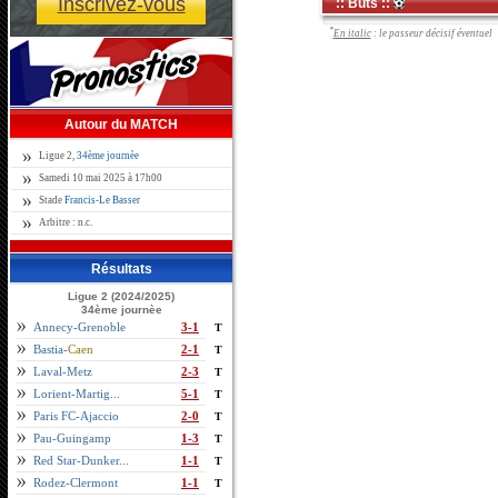
Inscrivez-vous
:: Buts ::
*
En italic
: le passeur décisif éventuel
Autour du MATCH
Ligue 2,
34ème journèe
Samedi 10 mai 2025 à 17h00
Stade
Francis-Le Basser
Arbitre : n.c.
Résultats
Ligue 2 (2024/2025)
34ème journèe
Annecy-Grenoble
3-1
T
Bastia-
Caen
2-1
T
Laval-Metz
2-3
T
Lorient-Martig...
5-1
T
Paris FC-Ajaccio
2-0
T
Pau-Guingamp
1-3
T
Red Star-Dunker...
1-1
T
Rodez-Clermont
1-1
T