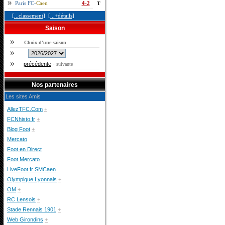
Paris FC-
Caen
4-2
T
[...classement]
[...+détails]
Saison
Choix d'une saison
précédente
-
suivante
Nos partenaires
Les sites Amis
AllezTFC.Com
+
FCNhisto.fr
+
Blog Foot
+
Mercato
Foot en Direct
Foot Mercato
LiveFoot.fr SMCaen
Olympique Lyonnais
+
OM
+
RC Lensois
+
Stade Rennais 1901
+
Web Girondins
+