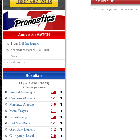
Inscrivez-vous
:: Buts ::
*
En italic
: le passeur décisif éventuel
Autour du MATCH
Ligue 2,
28ème journèe
Vendredi 28 mars 2025 à 20h00
Stade
Arbitre : n.c.
Résultats
Ligue 2 (2024/2025)
28ème journèe
Bastia-Dunkerque
2-0
T
Clermont-Amiens
1-1
T
Martig...-Ajaccio
2-0
T
Metz-Troyes
2-1
T
Pau-Annecy
1-0
T
Red Star-Rodez
1-1
T
Grenoble-Lorient
1-2
T
Guingamp-Laval
2-0
T