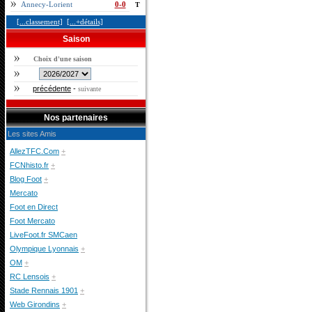
Annecy-Lorient
0-0
T
[...classement]
[...+détails]
Saison
Choix d'une saison
précédente
-
suivante
Nos partenaires
Les sites Amis
AllezTFC.Com
+
FCNhisto.fr
+
Blog Foot
+
Mercato
Foot en Direct
Foot Mercato
LiveFoot.fr SMCaen
Olympique Lyonnais
+
OM
+
RC Lensois
+
Stade Rennais 1901
+
Web Girondins
+