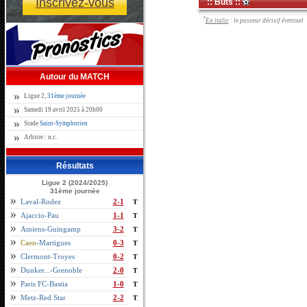
Inscrivez-vous
:: Buts ::
*
En italic
: le passeur décisif éventuel
Autour du MATCH
Ligue 2,
31ème journèe
Samedi 19 avril 2025 à 20h00
Stade
Saint-Symphorien
Arbitre : n.c.
Résultats
Ligue 2 (2024/2025)
31ème journèe
Laval-Rodez
2-1
T
Ajaccio-Pau
1-1
T
Amiens-Guingamp
3-2
T
Caen
-Martigues
0-3
T
Clermont-Troyes
0-2
T
Dunker...-Grenoble
2-0
T
Paris FC-Bastia
1-0
T
Metz-Red Star
2-2
T