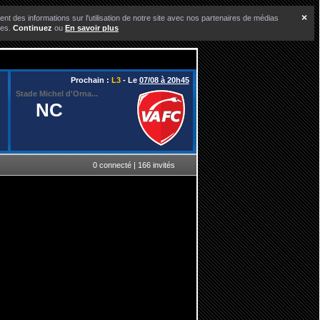
×
nt des informations sur l'utilisation de notre site avec nos partenaires de médias
ces.
Continuez
ou
En savoir plus
Prochain :
L3
- Le
07/08 à 20h45
Stade Michel d'Orna...
NC
0 connecté | 166 invités