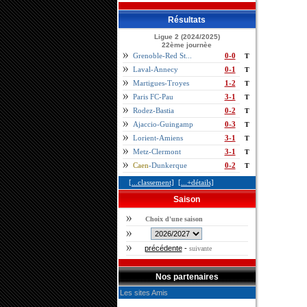
Résultats
Ligue 2 (2024/2025)
22ème journèe
Grenoble-Red St...
0-0
T
Laval-Annecy
0-1
T
Martigues-Troyes
1-2
T
Paris FC-Pau
3-1
T
Rodez-Bastia
0-2
T
Ajaccio-Guingamp
0-3
T
Lorient-Amiens
3-1
T
Metz-Clermont
3-1
T
Caen
-Dunkerque
0-2
T
[...classement]
[...+détails]
Saison
Choix d'une saison
précédente
-
suivante
Nos partenaires
Les sites Amis