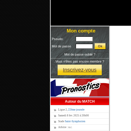
Mon compte
Pseudo
Mot de passe
Mot de passe oublié ?
Vous n'êtes pas encore membre ?
Inscrivez-vous
Autour du MATCH
Ligue 2,
22ème journèe
Samedi 8 fev. 2025 à 20h00
Stade
Saint-Symphorien
Arbitre : n.c.