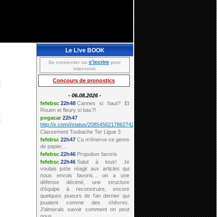
Le L!ve BOOK
s'incrire
Se connecter ou
pour
intervenir.
Concours de pronostics