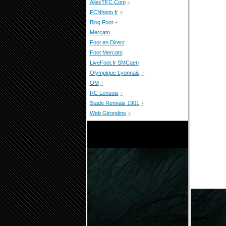
AllezTFC.Com
+
FCNhisto.fr
+
Blog Foot
+
Mercato
Foot en Direct
Foot Mercato
LiveFoot.fr SMCaen
Olympique Lyonnais
+
OM
+
RC Lensois
+
Stade Rennais 1901
+
Web Girondins
+