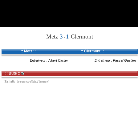
Metz
3
1
Clermont
-
:: Metz ::
:: Clermont ::
Entraîneur : Albert Cartier
Entraîneur : Pascal Gastien
:: Buts ::
*
En italic
: le passeur décisif éventuel