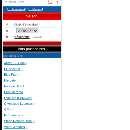
Bastia-Laval
5-2
T
[...classement]
[...+détails]
Saison
Choix d'une saison
précédente
-
suivante
Nos partenaires
Les sites Amis
AllezTFC.Com
+
FCNhisto.fr
+
Blog Foot
+
Mercato
Foot en Direct
Foot Mercato
LiveFoot.fr SMCaen
Olympique Lyonnais
+
OM
+
RC Lensois
+
Stade Rennais 1901
+
Web Girondins
+