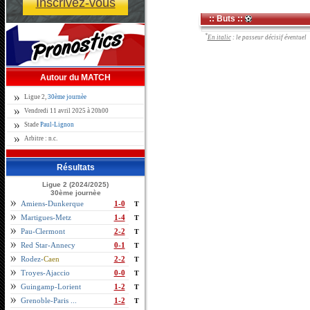
Inscrivez-vous
:: Buts ::
*
En italic
: le passeur décisif éventuel
Autour du MATCH
Ligue 2,
30ème journèe
Vendredi 11 avril 2025 à 20h00
Stade
Paul-Lignon
Arbitre : n.c.
Résultats
Ligue 2 (2024/2025)
30ème journèe
Amiens-Dunkerque
1-0
T
Martigues-Metz
1-4
T
Pau-Clermont
2-2
T
Red Star-Annecy
0-1
T
Rodez-
Caen
2-2
T
Troyes-Ajaccio
0-0
T
Guingamp-Lorient
1-2
T
Grenoble-Paris ...
1-2
T