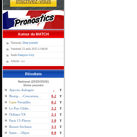
Inscrivez-vous
Autour du MATCH
National,
3ème journèe
Vendredi 22 août 2025 à 19h30
Stade
François-Coty
Arbitre : n.c.
Résultats
National (2025/2026)
3ème journèe
Ajaccio-Aubagne
-
T
Bourg-...-Concarnea...
0-2
T
Caen
-Versailles
0-2
T
Le Puy-Châte...
2-2
T
Orléans-VA
2-1
T
Paris 13-Fleury
1-0
T
Rouen-Sochaux
3-1
T
Saint-...-Dijon
0-0
T