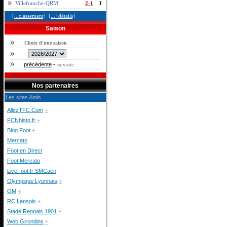
Villefranche-QRM
2-1
T
[...classement]
[...+détails]
Saison
Choix d'une saison
précédente
-
suivante
Nos partenaires
Les sites Amis
AllezTFC.Com
+
FCNhisto.fr
+
Blog Foot
+
Mercato
Foot en Direct
Foot Mercato
LiveFoot.fr SMCaen
Olympique Lyonnais
+
OM
+
RC Lensois
+
Stade Rennais 1901
+
Web Girondins
+