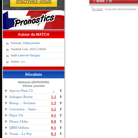
Inscrivez-vous
:: Buts ::
*
En italic
: le passeur décisif éventuel
Autour du MATCH
National,
15ème journèe
Vendredi 5 dec. 2025 à 19h30
Stade
Lattre-de-Tassigny
Arbitre : n.c.
Résultats
National (2025/2026)
15ème journèe
Ajaccio-Paris 13
-
T
Aubagne-Rouen
1-1
T
Bourg-...-Sochaux
1-3
T
Concarnea...-Saint-...
2-2
T
Dijon-VA
4-1
T
Fleury-Châte...
0-0
T
QRM-Orléans
0-1
T
Versai...-Le Puy
0-3
T