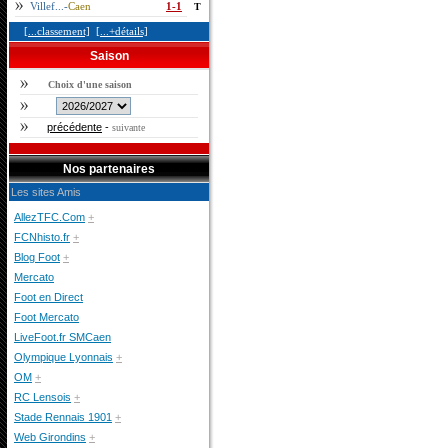
Villef...-
Caen
1-1
T
[...classement]
[...+détails]
Saison
Choix d'une saison
précédente
-
suivante
Nos partenaires
Les sites Amis
AllezTFC.Com
+
FCNhisto.fr
+
Blog Foot
+
Mercato
Foot en Direct
Foot Mercato
LiveFoot.fr SMCaen
Olympique Lyonnais
+
OM
+
RC Lensois
+
Stade Rennais 1901
+
Web Girondins
+