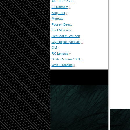
AllezTFC.Com
+
FCNhisto.fr
+
Blog Foot
+
Mercato
Foot en Direct
Foot Mercato
LiveFoot.fr SMCaen
Olympique Lyonnais
+
OM
+
RC Lensois
+
Stade Rennais 1901
+
Web Girondins
+