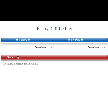
Fleury
4
0
Le Puy
-
:: Fleury ::
:: Le Puy ::
Entraîneur : n.c.
Entraîneur : n.c.
:: Buts ::
*
En italic
: le passeur décisif éventuel