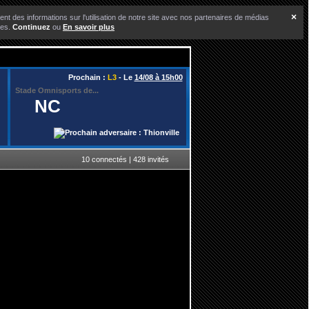
×
nt des informations sur l'utilisation de notre site avec nos partenaires de médias
ces.
Continuez
ou
En savoir plus
Prochain :
L3
- Le
14/08 à 15h00
Stade Omnisports de...
NC
10 connectés | 428 invités