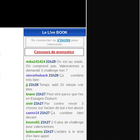
Le L!ve BOOK
s'incrire
Se connecter ou
pour
intervenir.
Concours de pronostics