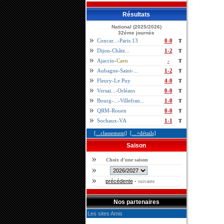
Résultats
National (2025/2026)
32ème journèe
Concar...-Paris 13
0-0
T
Dijon-Châte...
1-2
T
Ajaccio-
Caen
-
T
Aubagne-Saint-...
1-2
T
Fleury-Le Puy
4-0
T
Versai...-Orléans
0-0
T
Bourg-...-Villefran...
1-0
T
QRM-Rouen
0-0
T
Sochaux-VA
1-1
T
[...classement]
[...+détails]
Saison
Choix d'une saison
précédente
-
suivante
Nos partenaires
Les sites Amis