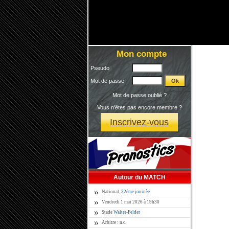
Mon compte
Pseudo
Mot de passe
Mot de passe oublié ?
Vous n'êtes pas encore membre ?
Inscrivez-vous
Autour du MATCH
National,
32ème journèe
Vendredi 1 mai 2026 à 19h30
Stade
Walter-Felder
Arbitre : n.c.