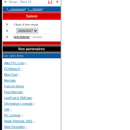
Versai...-Paris 13
2-1
T
[...classement]
[...+détails]
Saison
Choix d'une saison
précédente
-
suivante
Nos partenaires
Les sites Amis
AllezTFC.Com
+
FCNhisto.fr
+
Blog Foot
+
Mercato
Foot en Direct
Foot Mercato
LiveFoot.fr SMCaen
Olympique Lyonnais
+
OM
+
RC Lensois
+
Stade Rennais 1901
+
Web Girondins
+