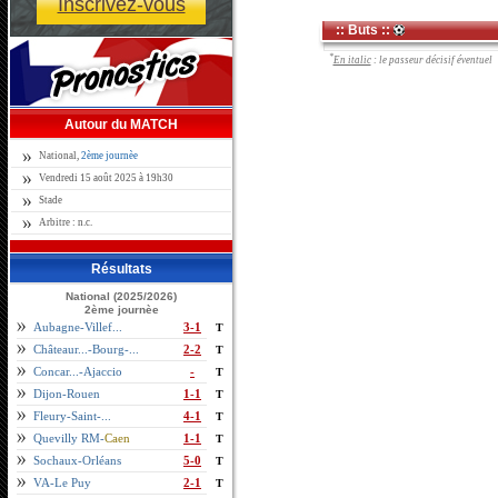
Inscrivez-vous
:: Buts ::
*
En italic
: le passeur décisif éventuel
Autour du MATCH
National,
2ème journèe
Vendredi 15 août 2025 à 19h30
Stade
Arbitre : n.c.
Résultats
National (2025/2026)
2ème journèe
Aubagne-Villef...
3-1
T
Châteaur...-Bourg-...
2-2
T
Concar...-Ajaccio
-
T
Dijon-Rouen
1-1
T
Fleury-Saint-...
4-1
T
Quevilly RM-
Caen
1-1
T
Sochaux-Orléans
5-0
T
VA-Le Puy
2-1
T