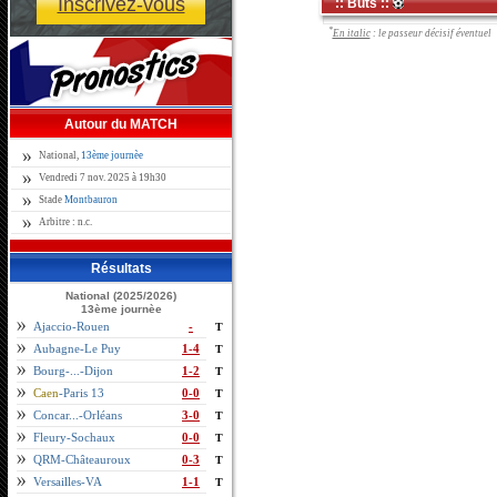
Inscrivez-vous
:: Buts ::
*
En italic
: le passeur décisif éventuel
Autour du MATCH
National,
13ème journèe
Vendredi 7 nov. 2025 à 19h30
Stade
Montbauron
Arbitre : n.c.
Résultats
National (2025/2026)
13ème journèe
Ajaccio-Rouen
-
T
Aubagne-Le Puy
1-4
T
Bourg-...-Dijon
1-2
T
Caen
-Paris 13
0-0
T
Concar...-Orléans
3-0
T
Fleury-Sochaux
0-0
T
QRM-Châteauroux
0-3
T
Versailles-VA
1-1
T