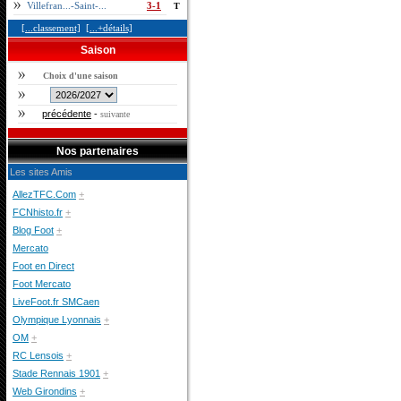
Villefran...-Saint-...
3-1
T
[...classement]
[...+détails]
Saison
Choix d'une saison
précédente
-
suivante
Nos partenaires
Les sites Amis
AllezTFC.Com
+
FCNhisto.fr
+
Blog Foot
+
Mercato
Foot en Direct
Foot Mercato
LiveFoot.fr SMCaen
Olympique Lyonnais
+
OM
+
RC Lensois
+
Stade Rennais 1901
+
Web Girondins
+