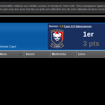
ctionnalités relatives aux médias sociaux et d'analyser notre trafic. Nous partageons égaleme
ns que vous leur avez fournies ou qu'ils ont collectées lors de votre utilisation de leurs servi
Dernier :
L3
Caen 4-0 Valenciennes
1er
3 pts
alherbe Caen
News
Saison
Multimédia
Liens