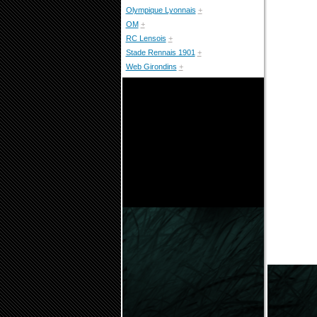
Olympique Lyonnais
+
OM
+
RC Lensois
+
Stade Rennais 1901
+
Web Girondins
+