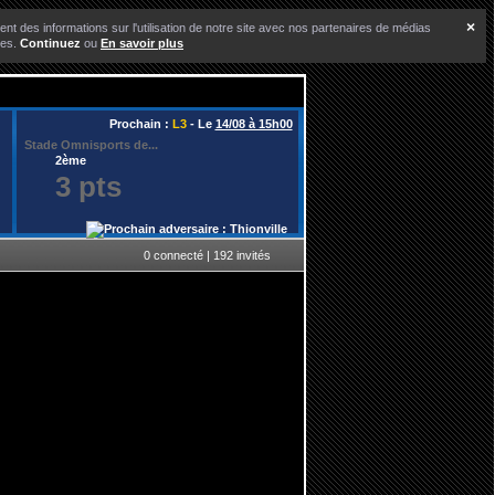
×
nt des informations sur l'utilisation de notre site avec nos partenaires de médias
ces.
Continuez
ou
En savoir plus
Prochain :
L3
- Le
14/08 à 15h00
Stade Omnisports de...
2ème
3 pts
0 connecté | 192 invités