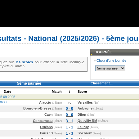
ultats - National (2025/2026) - 5ème jo
JOURNÉE
>
Choix d'une journée
iquez sur
les scores
pour afficher la
fiche technique
mplète
du match.
5ème journèe
Classement...
Date
Match
/
Score
5.09.2025
8h30
Ajaccio
n.c.
Versailles
(18ème)
(1er)
Bourg-en-Bresse
0
0
Aubagne
-
(15ème)
(11ème)
Caen
0
0
Dijon
-
(5ème)
(3ème)
Concarneau
3
1
Quevilly RM
-
(8ème)
(16ème)
Orléans
1
1
Le Puy
-
(7ème)
(14ème)
Paris 13
1
3
Sochaux
-
(6ème)
(2ème)