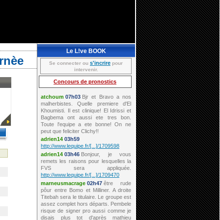
Le L!ve BOOK
urnèe
s'incrire
Se connecter ou
pour
intervenir.
Concours de pronostics