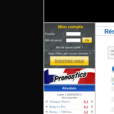
Mon compte
Rés
Pseudo
Mot de passe
Mot de passe oublié ?
Cl
Vous n'êtes pas encore membre ?
co
Inscrivez-vous
0
1
Résultats
Ligue 3 (2026/2027)
1ère journèe
Aubagne-Thionv...
0-3
T
Bastia-Le Puy
0-2
T
Bourg-...-Villefran...
3-2
T