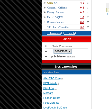
Caen
-VA
4-0
T
Concar...-Orléans
0-2
T
0
Fleury-Amiens
0-0
T
1
Paris 13-QRM
1-0
T
Rouen-Cannes
0-0
T
VFC La...-Versaille...
3-2
T
[...classement]
[...+détails]
Saison
Choix d'une saison
précédente
-
suivante
Nos partenaires
Les sites Amis
AllezTFC.Com
+
FCNhisto.fr
+
Blog Foot
+
Mercato
Foot en Direct
Foot Mercato
LiveFoot.fr SMCaen