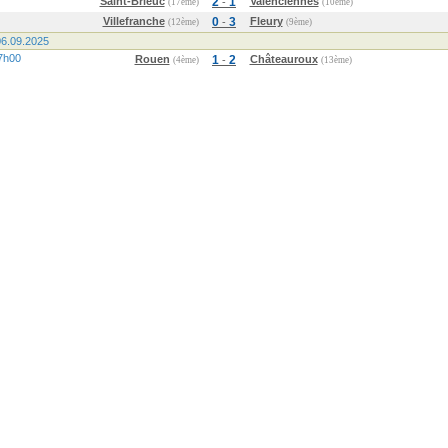
Saint-Brieuc
2
1
Valenciennes
-
(17ème)
(10ème)
Villefranche
0
3
Fleury
-
(12ème)
(9ème)
6.09.2025
7h00
Rouen
1
2
Châteauroux
-
(4ème)
(13ème)