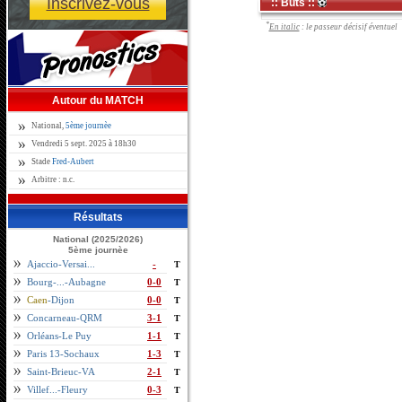
Inscrivez-vous
:: Buts ::
*
En italic
: le passeur décisif éventuel
Autour du MATCH
National,
5ème journèe
Vendredi 5 sept. 2025 à 18h30
Stade
Fred-Aubert
Arbitre : n.c.
Résultats
National (2025/2026)
5ème journèe
Ajaccio-Versai...
-
T
Bourg-...-Aubagne
0-0
T
Caen
-Dijon
0-0
T
Concarneau-QRM
3-1
T
Orléans-Le Puy
1-1
T
Paris 13-Sochaux
1-3
T
Saint-Brieuc-VA
2-1
T
Villef...-Fleury
0-3
T