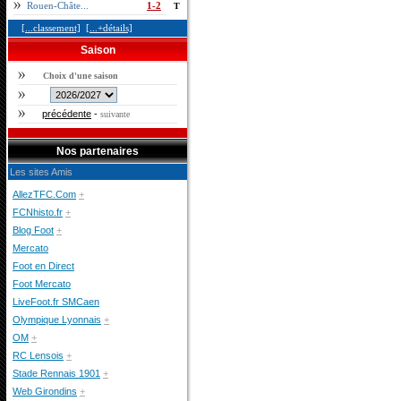
Rouen-Châte...
1-2
T
[...classement]
[...+détails]
Saison
Choix d'une saison
précédente
-
suivante
Nos partenaires
Les sites Amis
AllezTFC.Com
+
FCNhisto.fr
+
Blog Foot
+
Mercato
Foot en Direct
Foot Mercato
LiveFoot.fr SMCaen
Olympique Lyonnais
+
OM
+
RC Lensois
+
Stade Rennais 1901
+
Web Girondins
+